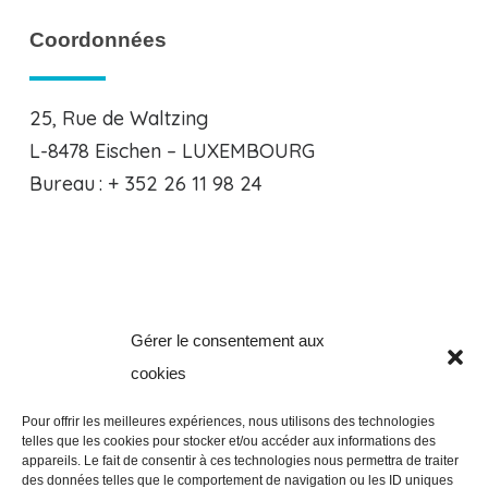
Coordonnées
25, Rue de Waltzing
L-8478 Eischen – LUXEMBOURG
Bureau : + 352 26 11 98 24
Gérer le consentement aux
Clos de la Verveine, 8
cookies
B-5101 Erpent – BELGIQUE
Bureau : +32 81 94 65 51
Pour offrir les meilleures expériences, nous utilisons des technologies
telles que les cookies pour stocker et/ou accéder aux informations des
appareils. Le fait de consentir à ces technologies nous permettra de traiter
des données telles que le comportement de navigation ou les ID uniques