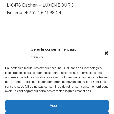
L-8478 Eischen – LUXEMBOURG
Bureau : + 352 26 11 98 24
Gérer le consentement aux
Clos de la Verveine, 8
cookies
B-5101 Erpent – BELGIQUE
Bureau : +32 81 94 65 51
Pour offrir les meilleures expériences, nous utilisons des technologies
telles que les cookies pour stocker et/ou accéder aux informations des
appareils. Le fait de consentir à ces technologies nous permettra de traiter
des données telles que le comportement de navigation ou les ID uniques
NOUS CONTACTER
sur ce site. Le fait de ne pas consentir ou de retirer son consentement peut
avoir un effet négatif sur certaines caractéristiques et fonctions.
SUIVEZ NOUS!
Accepter