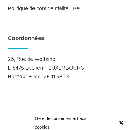
Politique de confidentialité - Be
Coordonnées
25, Rue de Waltzing
L-8478 Eischen – LUXEMBOURG
Bureau : + 352 26 11 98 24
Gérer le consentement aux
Clos de la Verveine, 8
cookies
B-5101 Erpent – BELGIQUE