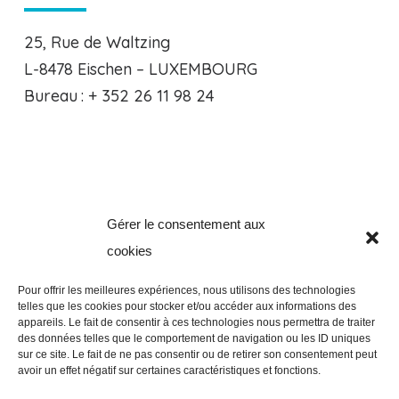
25, Rue de Waltzing
L-8478 Eischen – LUXEMBOURG
Bureau : + 352 26 11 98 24
Gérer le consentement aux
Clos de la Verveine, 8
cookies
B-5101 Erpent – BELGIQUE
Bureau : +32 81 94 65 51
Pour offrir les meilleures expériences, nous utilisons des technologies
telles que les cookies pour stocker et/ou accéder aux informations des
appareils. Le fait de consentir à ces technologies nous permettra de traiter
des données telles que le comportement de navigation ou les ID uniques
NOUS CONTACTER
sur ce site. Le fait de ne pas consentir ou de retirer son consentement peut
avoir un effet négatif sur certaines caractéristiques et fonctions.