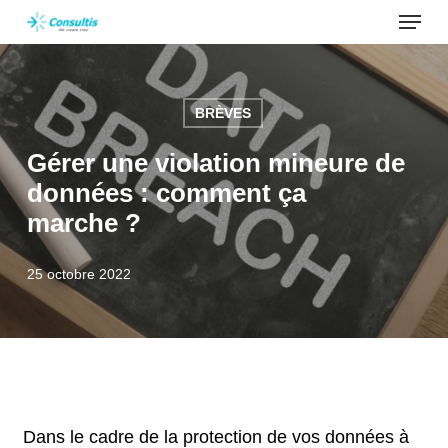
Menu
Skip
to
main
content
BRÈVES
Gérer une violation mineure de
données : comment ça
marche ?
25 octobre 2022
Dans le cadre de la protection de vos données à