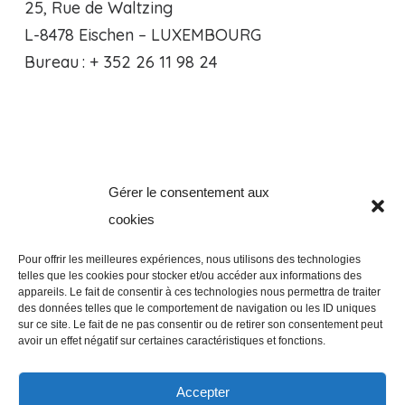
25, Rue de Waltzing
L-8478 Eischen – LUXEMBOURG
Bureau : + 352 26 11 98 24
Gérer le consentement aux
Clos de la Verveine, 8
cookies
B-5101 Erpent – BELGIQUE
Bureau : +32 81 94 65 51
Pour offrir les meilleures expériences, nous utilisons des technologies
telles que les cookies pour stocker et/ou accéder aux informations des
appareils. Le fait de consentir à ces technologies nous permettra de traiter
des données telles que le comportement de navigation ou les ID uniques
NOUS CONTACTER
sur ce site. Le fait de ne pas consentir ou de retirer son consentement peut
avoir un effet négatif sur certaines caractéristiques et fonctions.
SUIVEZ NOUS!
Accepter