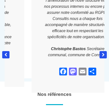
l’amélioration de notre structure et de
nos processus internes ou encore pour
assurer notre conformité au RGPD :
Consultis nous a chaque fois
accompagné de manière structurée et
efficace tout en respectant les
spécificités de notre organisation. »
Christophe Bastos
Secrétaire
communal, commune de Consdorf
ger
Facebook
Mastodon
Email
Partager
Nos références