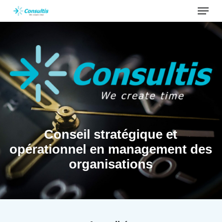
Menu
Skip
to
main
content
Conseil stratégique et
opérationnel en management des
organisations