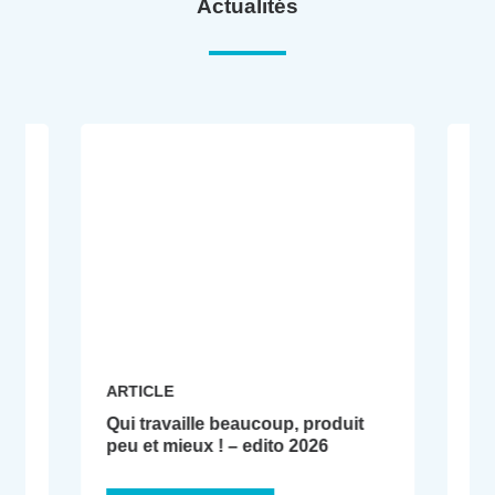
Actualités
AR
ARTICLE
Co
t
Qui travaille beaucoup, produit
Do
peu et mieux ! – edito 2026
so