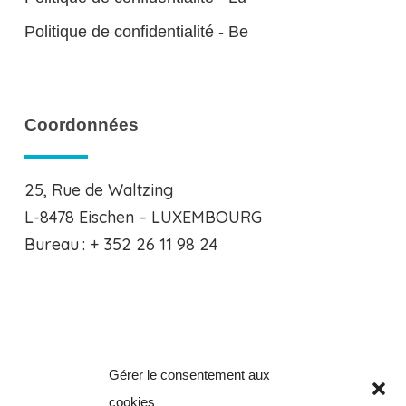
Politique de confidentialité - Be
Coordonnées
25, Rue de Waltzing
L-8478 Eischen – LUXEMBOURG
Bureau : + 352 26 11 98 24
Gérer le consentement aux
Clos de la Verveine, 8
cookies